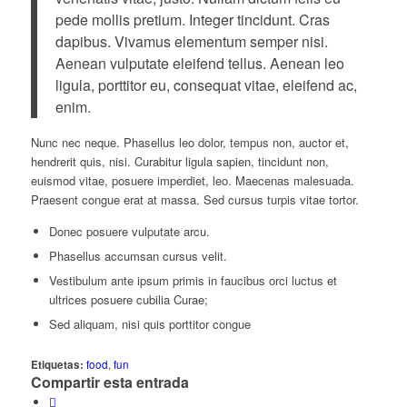
pede mollis pretium. Integer tincidunt. Cras
dapibus. Vivamus elementum semper nisi.
Aenean vulputate eleifend tellus. Aenean leo
ligula, porttitor eu, consequat vitae, eleifend ac,
enim.
Nunc nec neque. Phasellus leo dolor, tempus non, auctor et,
hendrerit quis, nisi. Curabitur ligula sapien, tincidunt non,
euismod vitae, posuere imperdiet, leo. Maecenas malesuada.
Praesent congue erat at massa. Sed cursus turpis vitae tortor.
Donec posuere vulputate arcu.
Phasellus accumsan cursus velit.
Vestibulum ante ipsum primis in faucibus orci luctus et
ultrices posuere cubilia Curae;
Sed aliquam, nisi quis porttitor congue
Etiquetas:
food
,
fun
Compartir esta entrada