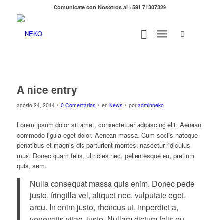
Comunicate con Nosotros al +591 71307329
A nice entry
/
/
/
agosto 24, 2014
0 Comentarios
en
News
por
adminneko
Lorem ipsum dolor sit amet, consectetuer adipiscing elit. Aenean
commodo ligula eget dolor. Aenean massa. Cum sociis natoque
penatibus et magnis dis parturient montes, nascetur ridiculus
mus. Donec quam felis, ultricies nec, pellentesque eu, pretium
quis, sem.
Nulla consequat massa quis enim. Donec pede
justo, fringilla vel, aliquet nec, vulputate eget,
arcu. In enim justo, rhoncus ut, imperdiet a,
venenatis vitae, justo. Nullam dictum felis eu