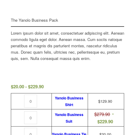
The Yanolo Business Pack
Lorem ipsum dolor sit amet, consectetuer adipiscing elit. Aenean
commodo ligula eget dolor. Aenean massa. Cum sociis natoque
penatibus et magnis dis parturient montes, nascetur ridiculus
mus. Donec quam felis, ultricies nec, pellentesque eu, pretium
quis, sem. Nulla consequat massa quis enim.
Rango
$
20.00
-
$
229.90
de
Yanolo Business
precios:
$
129.90
Shirt
desde
$
279.90
$20.00
Yanolo Business
$
229.90
Suit
hasta
$229.90
$
20.00
Yanolo Business Tie