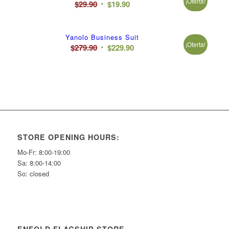
¡Oferta!
El
El
$
29.90
$
19.90
$22.00.
$19.00.
precio
precio
original
actual
Yanolo Business Suit
era:
es:
¡Oferta!
El
El
$
279.90
$
229.90
$29.90.
$19.90.
precio
precio
original
actual
era:
es:
$279.90.
$229.90.
STORE OPENING HOURS:
Mo-Fr: 8:00-19:00
Sa: 8:00-14:00
So: closed