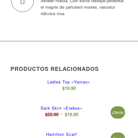
Aenean massa. Cum sociis natoque penatibus
et magnis dis parturient montes, nascetur
ridiculus mus.
PRODUCTOS RELACIONADOS
Ladies Top «Yamao»
$
19.90
Dark Skirt «Erebos»
¡Oferta!
El
El
$
22.00
$
19.00
precio
precio
original
actual
Hamilton Scarf
era:
es: