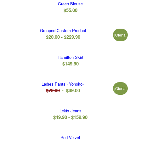
Green Blouse
era:
es:
$
55.00
$22.00.
$19.00.
Grouped Custom Product
¡Oferta!
Rango
$
20.00
-
$
229.90
de
precios:
Hamilton Skirt
desde
$
149.90
$20.00
hasta
$229.90
Ladies Pants «Yonoko»
¡Oferta!
El
El
$
79.90
$
49.00
precio
precio
original
actual
Lekis Jeans
era:
es:
Rango
$
49.90
-
$
159.90
$79.90.
$49.00.
de
precios:
Red Velvet
desde