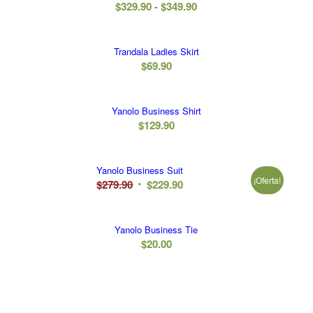
Rango
$
329.90
-
$
349.90
$49.90
de
hasta
precios:
$159.90
Trandala Ladies Skirt
desde
$
69.90
$329.90
hasta
$349.90
Yanolo Business Shirt
$
129.90
Yanolo Business Suit
¡Oferta!
El
El
$
279.90
$
229.90
precio
precio
original
actual
Yanolo Business Tie
era:
es:
$
20.00
$279.90.
$229.90.