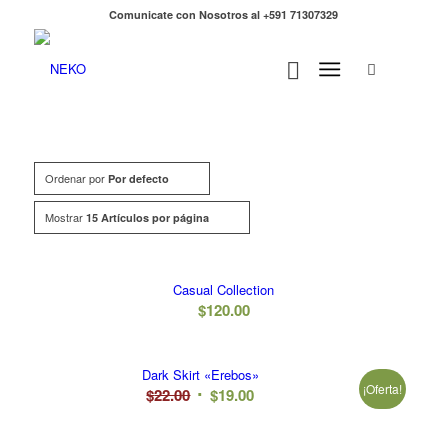
Comunicate con Nosotros al +591 71307329
Ordenar por
Por defecto
Mostrar
15 Artículos por página
Casual Collection
$
120.00
Dark Skirt «Erebos»
¡Oferta!
El
El
$
22.00
$
19.00
precio
precio
original
actual