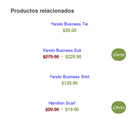
Productos relacionados
Yanolo Business Tie
$
20.00
Yanolo Business Suit
¡Oferta!
El
El
$
279.90
$
229.90
precio
precio
original
actual
Yanolo Business Shirt
era:
es:
$
129.90
$279.90.
$229.90.
Hamilton Scarf
¡Oferta!
El
El
$
29.90
$
19.90
precio
precio
original
actual
era:
es:
$29.90.
$19.90.