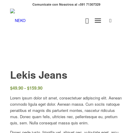
Comunicate con Nosotros al +591 71307329
Lekis Jeans
Rango
$
49.90
-
$
159.90
de
Lorem ipsum dolor sit amet, consectetuer adipiscing elit. Aenean
precios:
commodo ligula eget dolor. Aenean massa. Cum sociis natoque
desde
penatibus et magnis dis parturient montes, nascetur ridiculus
$49.90
mus. Donec quam felis, ultricies nec, pellentesque eu, pretium
hasta
quis, sem. Nulla consequat massa quis enim.
$159.90
Donec pede justo, fringilla vel, aliquet nec, vulputate eget, arcu.